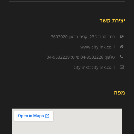
יצירת קשר
רח` המגדל 23, קרית טבעון 3603020
www.citylink.co.il
טלפון: 04-9532228 פקס: 04-9532229
citylink@citylink.co.il
מפה