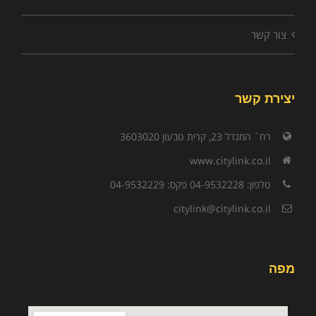
צור קשר
יצירת קשר
רח` המגדל 23, קרית טבעון 3603020
www.citylink.co.il
טלפון: 04-9532228 פקס: 04-9532229
citylink@citylink.co.il
מפה