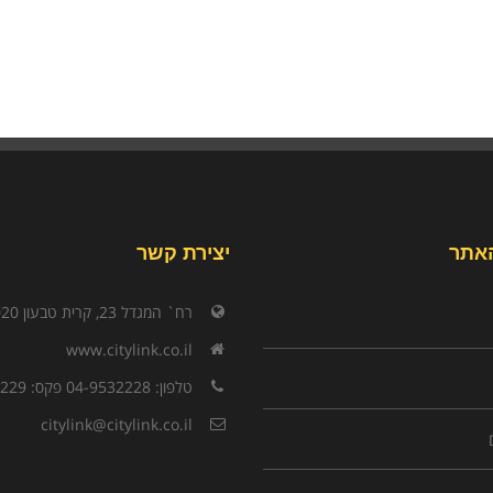
אתר
יצירת קשר
רח` המגדל 23, קרית טבעון 3603020
www.citylink.co.il
טלפון: 04-9532228 פקס: 04-9532229
citylink@citylink.co.il