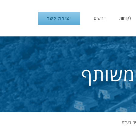
לקוחות
דרושים
יצירת קשר
 משותף
ים בע”מ