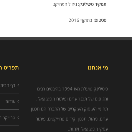
תפקיד סיטילינק:
ניהול הפרויקט
סטטוס:
בתוקף 2016
מי אנחנו
תפריט ה
דף הבית
סיטילינק פועלת מאז 1994 בהיבטים רבים
ומגוונים של תכנון ערים ופיתוח מוניציפאלי.
אודות
תחומי העיסוק העיקריים של החברה הם תכנון
פרוייקטים
ערים, ניהול, תכנון וקידום פרוייקטים, פיתוח
עסקי מוניציפאלי ויזמות.