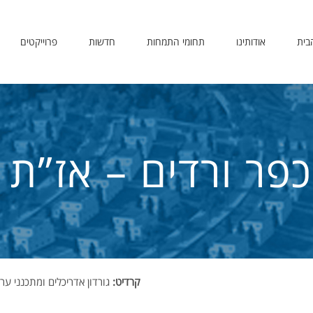
בית
אודותינו
תחומי התמחות
חדשות
פרוייקטים
פר ורדים – אז”ת
קרדיט:
גורדון אדריכלים ומתכנני ער