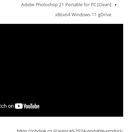
Adobe Photoshop 21 Portable for PC [Clean]
x86x64 Windows 11 gDrive
https://citylink.co.il/autocad-2024-portable-product-