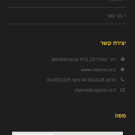
צור קשר
יצירת קשר
רח` המגדל 23, קרית טבעון 3603020
www.citylink.co.il
טלפון: 04-9532228 פקס: 04-9532229
citylink@citylink.co.il
מפה