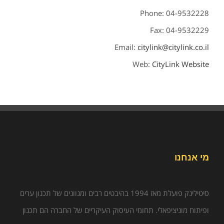
Phone: 04-9532228
Fax: 04-9532229
Email:
citylink@citylink.co.il
Web:
CityLink Website
מי אנחנו
סיטילינק פועלת מאז 1994 בהיבטים רבים ומגוונים של תכנון ערים
ופיתוח מוניציפאלי. תחומי העיסוק העיקריים של החברה הם תכנון