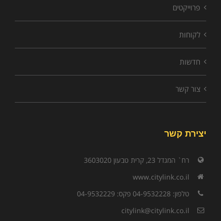
פרוייקטים
לקוחות
חדשות
צור קשר
יצירת קשר
רח` המגדל 23, קרית טבעון 3603020
www.citylink.co.il
טלפון: 04-9532228 פקס: 04-9532229
citylink@citylink.co.il