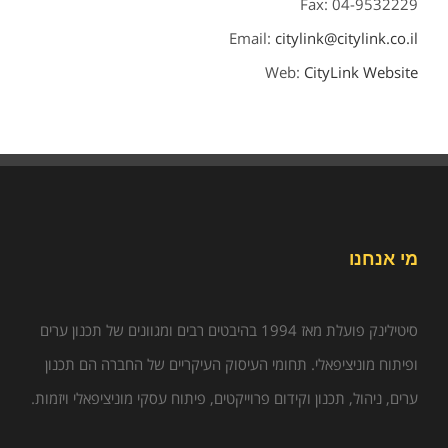
Fax: 04-9532229
Email:
citylink@citylink.co.il
Web:
CityLink Website
מי אנחנו
סיטילינק פועלת מאז 1994 בהיבטים רבים ומגוונים של תכנון ערים
ופיתוח מוניציפאלי. תחומי העיסוק העיקריים של החברה הם תכנון
ערים, ניהול, תכנון וקידום פרוייקטים, פיתוח עסקי מוניציפאלי ויזמות.