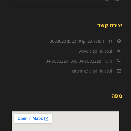
יצירת קשר
רח` המגדל 23, קרית טבעון 3603020
www.citylink.co.il
טלפון: 04-9532228 פקס: 04-9532229
citylink@citylink.co.il
מפה