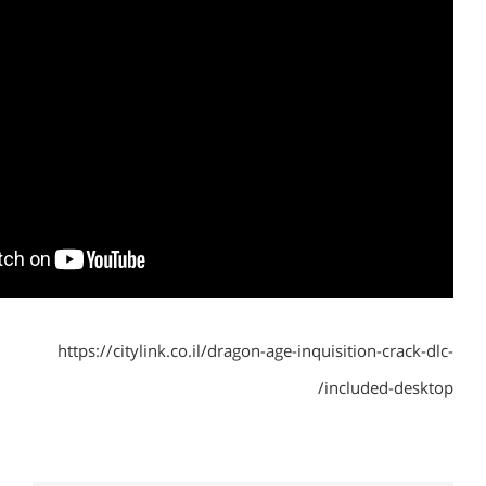
https://citylink.co.il/dragon-age-inquisition-crack-dlc-
included-desktop/