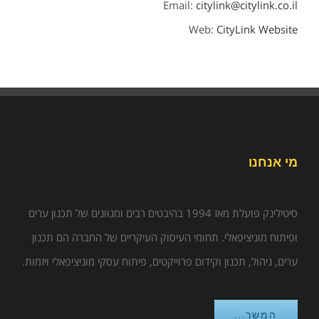
Email:
citylink@citylink.co.il
Web:
CityLink Website
מי אנחנו
סיטילינק פועלת מאז 1994 בהיבטים רבים ומגוונים של תכנון ערים
ופיתוח מוניציפאלי. תחומי העיסוק העיקריים של החברה הם תכנון
ערים, ניהול, תכנון וקידום פרוייקטים, פיתוח עסקי מוניציפאלי ויזמות.
המשך...