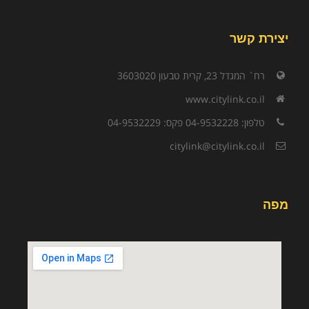
יצירת קשר
רח` המגדל 23, קרית טבעון 3603020
www.citylink.co.il
טלפון: 04-9532228 פקס: 04-9532229
citylink@citylink.co.il
מפה