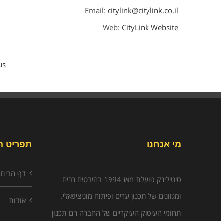
Email:
citylink@citylink.co.il
Web:
CityLink Website
s/
מי אנחנו
תפריט ה
דף הבית
סיטילינק פועלת מאז 1994 בהיבטים רבים
ומגוונים של תכנון ערים ופיתוח מוניציפאלי.
אודות
תחומי העיסוק העיקריים של החברה הם תכנון