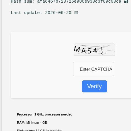
🔐 Hash sum: afa6467b720725e986e930c3f89c00ca
📅 Last update: 2026-06-20
Verify
Processor:
1 GHz processor needed
RAM:
Minimum 4 GB
Disk space:
64 GB for patching