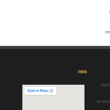
ht
מפה