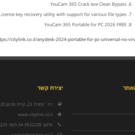
YouCam 365 Crack exe Clean Bypass
License key recovery utility with support for various file types
YouCam 365 Portable for PC 2026 FREE
tps://citylink.co.il/anydesk-2024-portable-for-pc-universal-no-viru
אתר
יצירת קשר
רח` המגדל 23, קרית טבעון 3603020
www.citylink.co.il
טלפון: 04-9532228 פקס: 04-9532229
citylink@citylink.co.il