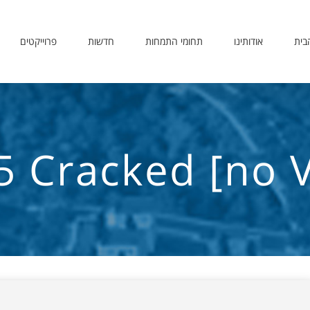
בית
אודותינו
תחומי התמחות
חדשות
פרוייקטים
 Cracked [no Vi