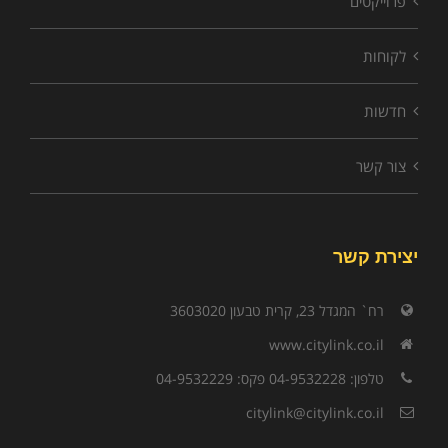
פרוייקטים
לקוחות
חדשות
צור קשר
יצירת קשר
רח` המגדל 23, קרית טבעון 3603020
www.citylink.co.il
טלפון: 04-9532228 פקס: 04-9532229
citylink@citylink.co.il