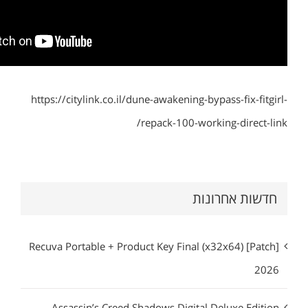
https://citylink.co.il/dune-awakening-bypass-fix-fitgirl-
repack-100-working-direct-link/
חדשות אחרונות
Recuva Portable + Product Key Final (x32x64) [Patch]
2026
Assassin’s Creed Shadows Digital Deluxe Edition